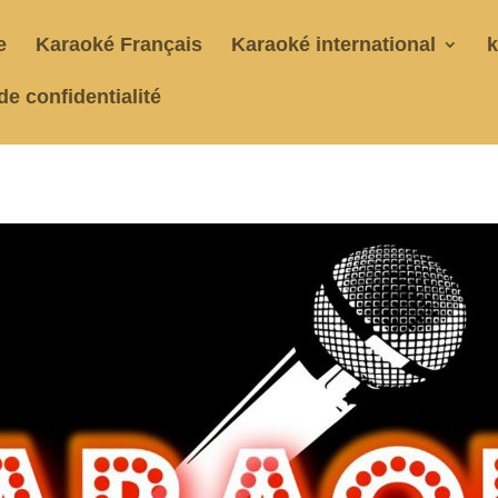
e
Karaoké Français
Karaoké international
k
de confidentialité