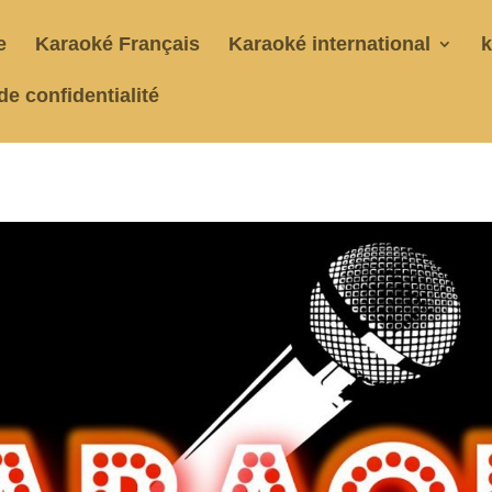
e
Karaoké Français
Karaoké international
k
de confidentialité