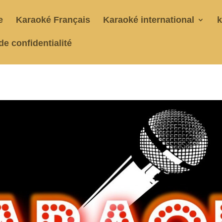
e
Karaoké Français
Karaoké international
k
de confidentialité