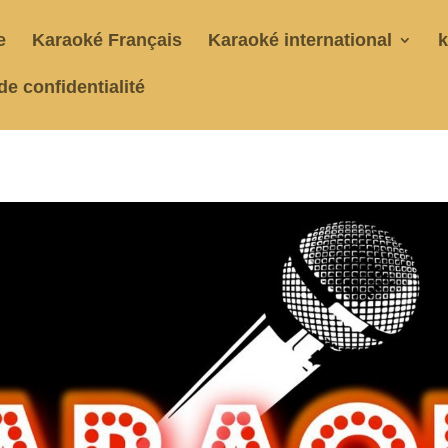
e
Karaoké Français
Karaoké international
k
de confidentialité