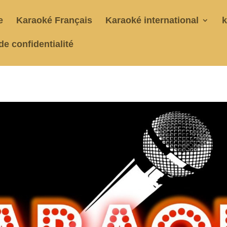
e
Karaoké Français
Karaoké international
k
de confidentialité