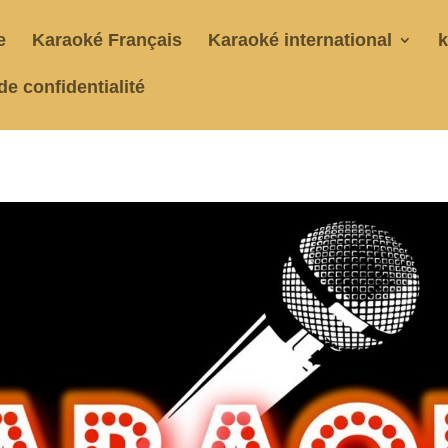
e
Karaoké Français
Karaoké international
k
de confidentialité