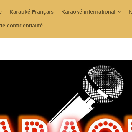
e
Karaoké Français
Karaoké international
k
de confidentialité