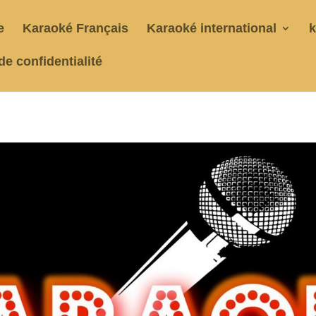
e
Karaoké Français
Karaoké international
k
de confidentialité