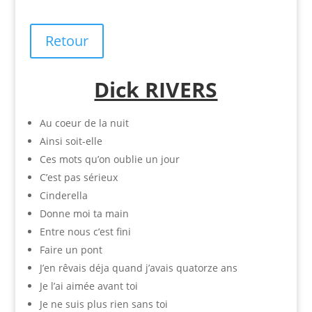
Retour
Dick RIVERS
Au coeur de la nuit
Ainsi soit-elle
Ces mots qu’on oublie un jour
C’est pas sérieux
Cinderella
Donne moi ta main
Entre nous c’est fini
Faire un pont
J’en rêvais déja quand j’avais quatorze ans
Je l’ai aimée avant toi
Je ne suis plus rien sans toi